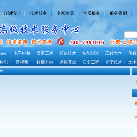
订制培训
技术服务
专家资源
学员服务
服务案例
iew
电子电路
质量工程
通信技术
智能制造
工程力学
仿真
智能
音视频
数据方向
运维开发
安全工程
光学技术
土木
生