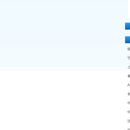
宁
上
长