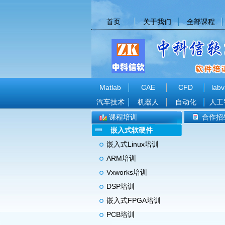
首页
关于我们
全部课程
Matlab
CAE
CFD
labv
汽车技术
机器人
自动化
人工
课程培训
合作招
嵌入式软硬件
嵌入式Linux培训
ARM培训
Vxworks培训
DSP培训
嵌入式FPGA培训
PCB培训