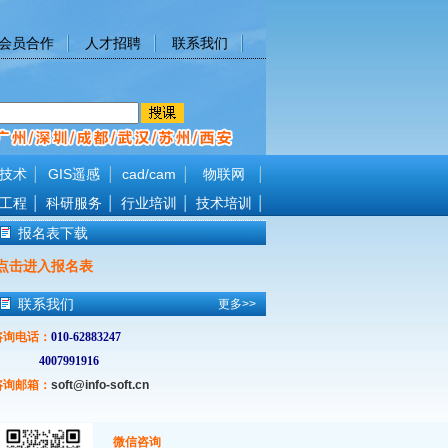
会员合作
人才招聘
联系我们
技术
GIS遥感
cad/cam
物联网
工程
科研服务
行业培训
技术培训
报名表下载
点击进入报名表
联系我们
更多>>
咨询电话
：
010-62883247
4007991916
咨询邮箱：
soft@info-soft.cn
微信咨询