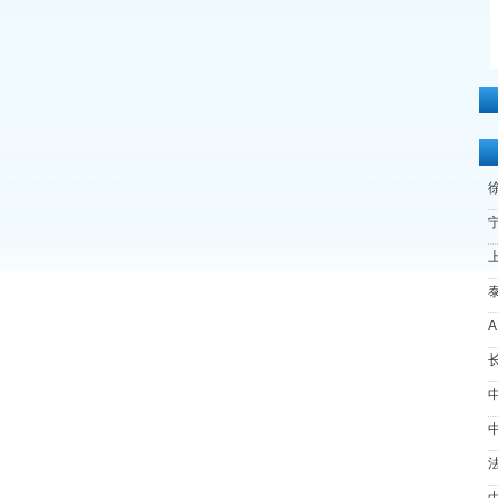
宁
上
长