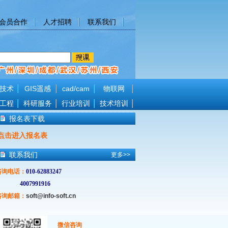
会员合作
人才招聘
联系我们
技术
GIS遥感
cad/cam
物联网
工程
科研服务
行业培训
技术培训
报名表下载
点击进入报名表
联系我们
更多>>
咨询电话
：
010-62883247
4007991916
咨询邮箱：
soft@info-soft.cn
微信咨询