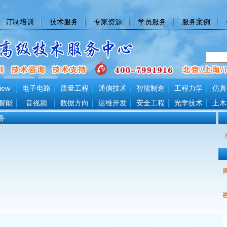
订制培训
技术服务
专家资源
学员服务
服务案例
iew
电子电路
质量工程
通信技术
智能制造
工程力学
仿真
智能
音视频
数据方向
运维开发
安全工程
光学技术
土木
务