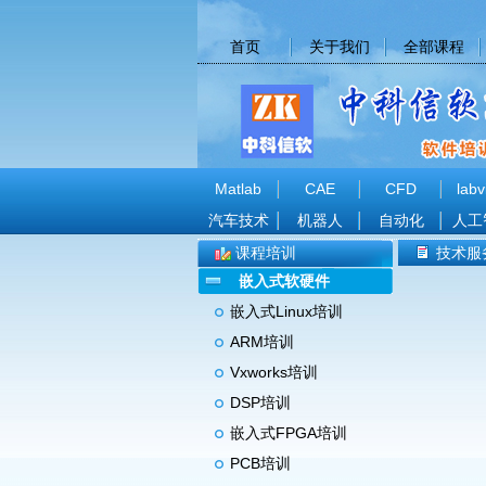
首页
关于我们
全部课程
Matlab
CAE
CFD
labv
汽车技术
机器人
自动化
人工
课程培训
技术服
嵌入式软硬件
嵌入式Linux培训
ARM培训
Vxworks培训
DSP培训
嵌入式FPGA培训
PCB培训