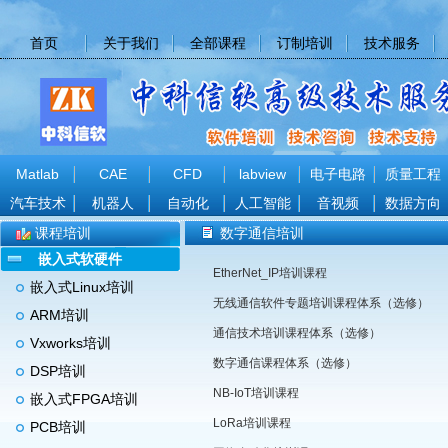
首页
关于我们
全部课程
订制培训
技术服务
Matlab
CAE
CFD
labview
电子电路
质量工程
汽车技术
机器人
自动化
人工智能
音视频
数据方向
课程培训
数字通信培训
嵌入式软硬件
EtherNet_IP培训课程
嵌入式Linux培训
无线通信软件专题培训课程体系（选修）
ARM培训
通信技术培训课程体系（选修）
Vxworks培训
数字通信课程体系（选修）
DSP培训
NB-IoT培训课程
嵌入式FPGA培训
LoRa培训课程
PCB培训