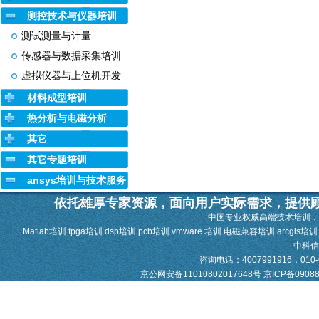
测控技术与仪器培训
测试测量与计量
传感器与数据采集培训
虚拟仪器与上位机开发
材料成型培训
热分析与电磁分析
其它
其它专题培训
ansys培训与技术服务
依托雄厚专家资源，面向用户实际需求，提供
中国专业权威高端技术培训，
Matlab培训 fpga培训 dsp培训 pcb培训 vmware 培训 电磁兼容培训 arcgis培
中科
咨询电话：4007991916，010-628
京公网安备11010802017648号
京ICP备0908