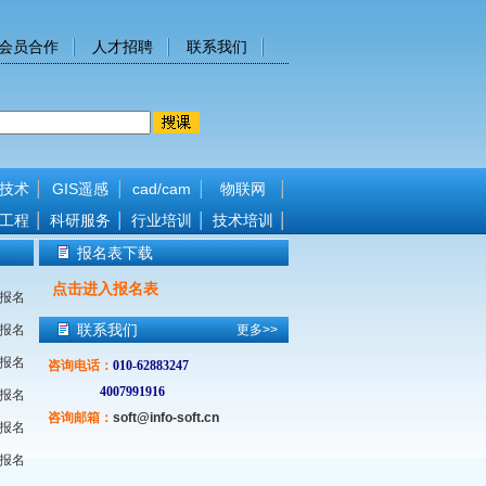
会员合作
人才招聘
联系我们
技术
GIS遥感
cad/cam
物联网
工程
科研服务
行业培训
技术培训
报名表下载
点击进入报名表
报名
联系我们
报名
更多>>
报名
咨询电话
：
010-62883247
4007991916
报名
咨询邮箱：
soft@info-soft.cn
报名
报名