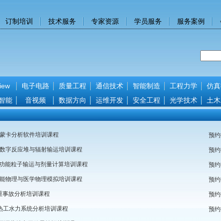
订制培训
技术服务
专家资源
学员服务
服务案例
iew
电子电路
质量工程
通信技术
智能制造
工程力学
仿真
智能
音视频
数据方向
运维开发
安全工程
光学技术
土木
用蒙卡分析软件培训课程
预约
MC数字反应堆与辐射输运培训课程
预约
A多功能粒子输运与剂量计算培训课程
预约
4高能物理与医学物理模拟培训课程
预约
严重事故分析培训课程
预约
P5热工水力系统分析培训课程
预约