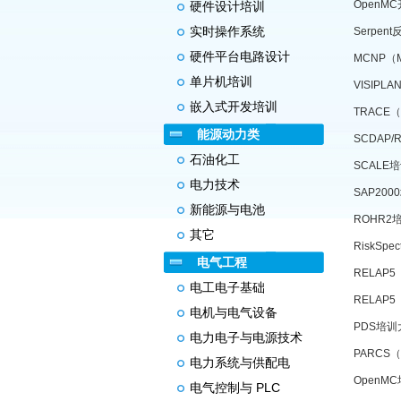
Open
硬件设计培训
实时操作系统
Serpe
硬件平台电路设计
MCNP（M
单片机培训
VISIPL
嵌入式开发培训
TRAC
能源动力类
SCDAP
石油化工
SCALE
电力技术
SAP20
新能源与电池
ROHR2
其它
RiskSp
电气工程
RELA
电工电子基础
RELA
电机与电气设备
PDS培训
电力电子与电源技术
PARC
电力系统与供配电
OpenM
电气控制与 PLC