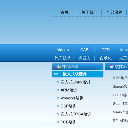
首页
关于我们
全部课程
Matlab
CAE
CFD
labv
汽车技术
机器人
自动化
人工
课程培训
核技术
嵌入式软硬件
RMC堆
嵌入式Linux培训
Super
ARM培训
FLUK
Vxworks培训
Geant
DSP培训
MAAP
嵌入式FPGA培训
RELA
PCB培训