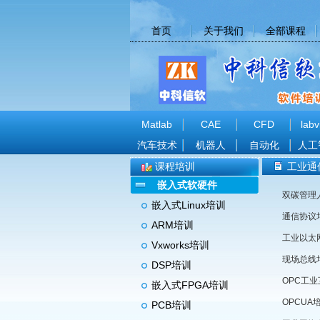
首页
关于我们
全部课程
Matlab
CAE
CFD
labv
汽车技术
机器人
自动化
人工
课程培训
工业通
嵌入式软硬件
嵌入式Linux培训
通信协议
ARM培训
工业以太
Vxworks培训
现场总线
DSP培训
OPC工
嵌入式FPGA培训
OPCUA
PCB培训