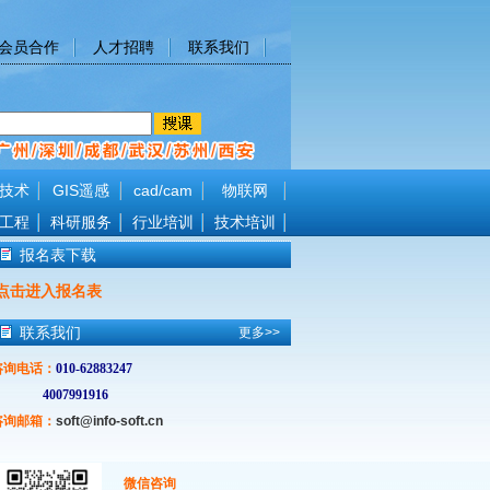
会员合作
人才招聘
联系我们
技术
GIS遥感
cad/cam
物联网
工程
科研服务
行业培训
技术培训
报名表下载
点击进入报名表
联系我们
更多>>
咨询电话
：
010-62883247
4007991916
咨询邮箱：
soft@info-soft.cn
微信咨询