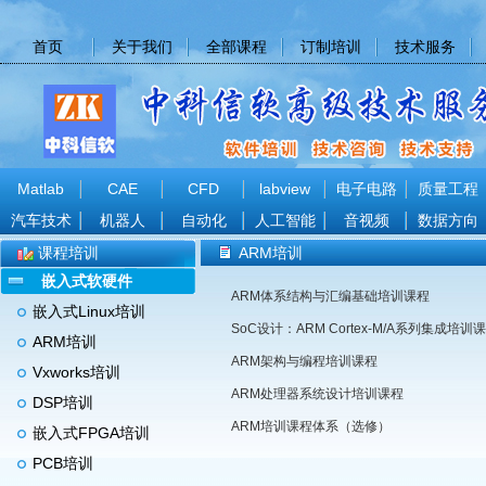
首页
关于我们
全部课程
订制培训
技术服务
Matlab
CAE
CFD
labview
电子电路
质量工程
汽车技术
机器人
自动化
人工智能
音视频
数据方向
课程培训
ARM培训
嵌入式软硬件
ARM体系结构与汇编基础培训课程
嵌入式Linux培训
SoC设计：ARM Cortex-M/A系列集成培训
ARM培训
ARM架构与编程培训课程
Vxworks培训
ARM处理器系统设计培训课程
DSP培训
ARM培训课程体系（选修）
嵌入式FPGA培训
PCB培训