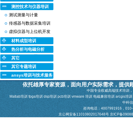
测控技术与仪器培训
测试测量与计量
传感器与数据采集培训
虚拟仪器与上位机开发
材料成型培训
热分析与电磁分析
其它
其它专题培训
ansys培训与技术服务
依托雄厚专家资源，面向用户实际需求，提供
中国专业权威高端技术培训，
Matlab培训 fpga培训 dsp培训 pcb培训 vmware 培训 电磁兼容培训 arcgis培
中科
咨询电话：4007991916，010-628
京公网安备11010802017648号
京ICP备0908