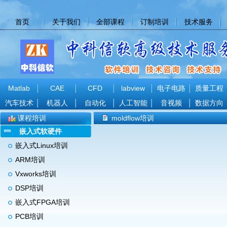
首页
关于我们
全部课程
订制培训
技术服务
Matlab
CAE
CFD
labview
电子电路
质量工程
汽车技术
机器人
自动化
人工智能
音视频
数据方向
课程培训
moldflow培训
嵌入式软硬件
嵌入式Linux培训
ARM培训
Vxworks培训
DSP培训
嵌入式FPGA培训
PCB培训