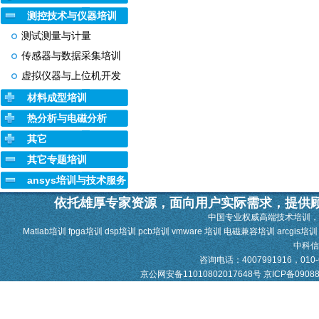
测控技术与仪器培训
测试测量与计量
传感器与数据采集培训
虚拟仪器与上位机开发
材料成型培训
热分析与电磁分析
其它
其它专题培训
ansys培训与技术服务
依托雄厚专家资源，面向用户实际需求，提供
中国专业权威高端技术培训，
Matlab培训 fpga培训 dsp培训 pcb培训 vmware 培训 电磁兼容培训 arcgis培
中科
咨询电话：4007991916，010-628
京公网安备11010802017648号
京ICP备0908