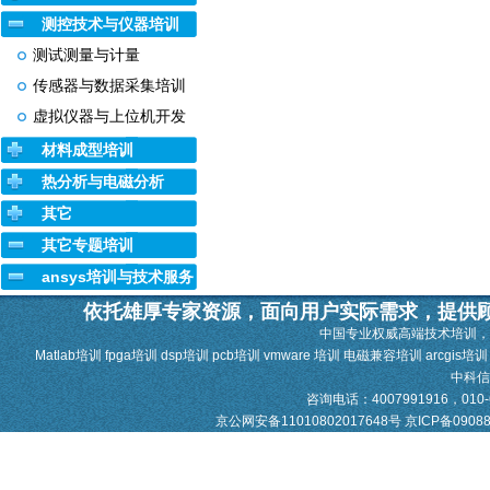
测控技术与仪器培训
测试测量与计量
传感器与数据采集培训
虚拟仪器与上位机开发
材料成型培训
热分析与电磁分析
其它
其它专题培训
ansys培训与技术服务
依托雄厚专家资源，面向用户实际需求，提供
中国专业权威高端技术培训，
Matlab培训 fpga培训 dsp培训 pcb培训 vmware 培训 电磁兼容培训 arcgis培
中科
咨询电话：4007991916，010-628
京公网安备11010802017648号
京ICP备0908