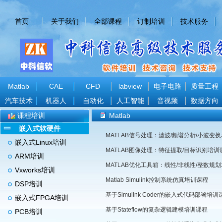
首页
关于我们
全部课程
订制培训
技术服务
Matlab
CAE
CFD
labview
电子电路
质量工程
汽车技术
机器人
自动化
人工智能
音视频
数据方向
课程培训
Matlab
嵌入式软硬件
MATLAB信号处理：滤波/频谱分析/小波变
嵌入式Linux培训
MATLAB图像处理：特征提取/目标识别培训
ARM培训
MATLAB优化工具箱：线性/非线性/整数规
Vxworks培训
Matlab Simulink控制系统仿真培训课程
DSP培训
基于Simulink Coder的嵌入式代码部署培训
嵌入式FPGA培训
基于Stateflow的复杂逻辑建模培训课程
PCB培训