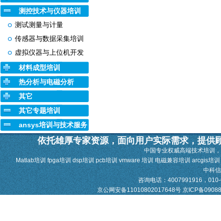
测控技术与仪器培训
测试测量与计量
传感器与数据采集培训
虚拟仪器与上位机开发
材料成型培训
热分析与电磁分析
其它
其它专题培训
ansys培训与技术服务
依托雄厚专家资源，面向用户实际需求，提供
中国专业权威高端技术培训，
Matlab培训 fpga培训 dsp培训 pcb培训 vmware 培训 电磁兼容培训 arcgis培
中科
咨询电话：4007991916，010-628
京公网安备11010802017648号
京ICP备0908