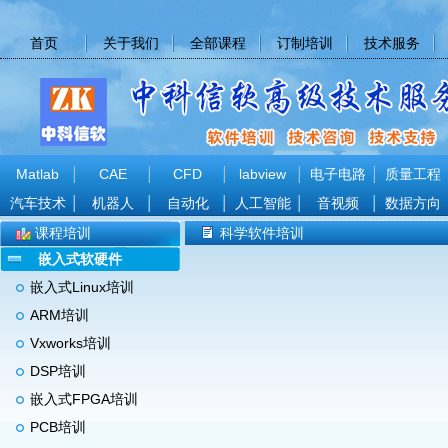
首页
关于我们
全部课程
订制培训
技术服务
Matlab
CAE
CFD
labview
电子电路
质量工程
汽车技术
机器人
自动化
人工智能
音视频
数据方向
课程培训
科学软件培训
嵌入式软硬件
嵌入式Linux培训
ARM培训
Vxworks培训
DSP培训
嵌入式FPGA培训
PCB培训