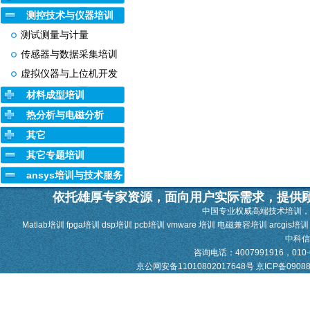
测控技术与仪器培训
测试测量与计量
传感器与数据采集培训
虚拟仪器与上位机开发
材料成型培训
热分析与电磁分析
其它
其它专题培训
ansys培训与技术服务
依托雄厚专家资源，面向用户实际需求，提供
中国专业权威高端技术培训，
Matlab培训 fpga培训 dsp培训 pcb培训 vmware 培训 电磁兼容培训 arcgis培
中科
咨询电话：4007991916，010-628
京公网安备11010802017648号
京ICP备0908