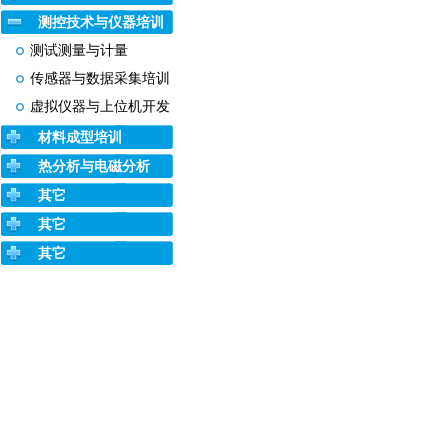
测控技术与仪器培训
测试测量与计量
传感器与数据采集培训
虚拟仪器与上位机开发
材料成型培训
热分析与电磁分析
其它
其它
其它
依托雄厚专家资源，面向用户实际需求，提供
中国专业权威高端技术培训，
Matlab培训 fpga培训 dsp培训 pcb培训 vmware 培训 电磁兼容培训 arcgis培
中科
咨询电话：4007991916，010-628
京公网安备11010802017648号
京ICP备0908