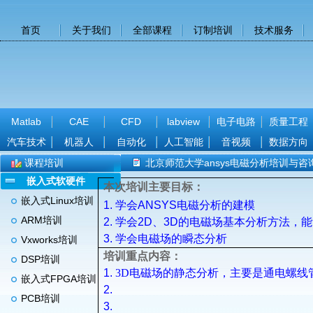
首页
关于我们
全部课程
订制培训
技术服务
Matlab
CAE
CFD
labview
电子电路
质量工程
汽车技术
机器人
自动化
人工智能
音视频
数据方向
课程培训
北京师范大学ansys电磁分析培训与咨
嵌入式软硬件
本次培训主要目标：
嵌入式Linux培训
1.
学会
ANSYS
电磁分析的建模
ARM培训
2.
学会
2D
、
3D
的电磁场基本分析方法，能
3.
学会电磁场的瞬态分析
Vxworks培训
培训重点内容：
DSP培训
1.
3D
电磁场的静态分析，主要是通电螺线
嵌入式FPGA培训
2.
PCB培训
3.