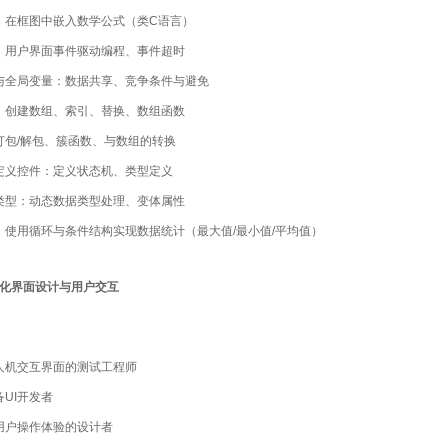
：在框图中嵌入数学公式（类C语言）
：用户界面事件驱动编程、事件超时
与全局变量：数据共享、竞争条件与避免
：创建数组、索引、替换、数组函数
打包/解包、簇函数、与数组的转换
定义控件：定义状态机、类型定义
类型：动态数据类型处理、变体属性
：使用循环与条件结构实现数据统计（最大值/最小值/平均值）
化界面设计与用户交互
人机交互界面的测试工程师
UI开发者
用户操作体验的设计者