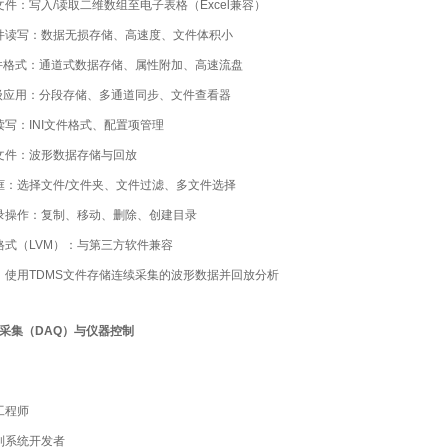
件：写入/读取二维数组至电子表格（Excel兼容）
件读写：数据无损存储、高速度、文件体积小
文件格式：通道式数据存储、属性附加、高速流盘
高级应用：分段存储、多通道同步、文件查看器
写：INI文件格式、配置项管理
文件：波形数据存储与回放
框：选择文件/文件夹、文件过滤、多文件选择
录操作：复制、移动、删除、创建目录
格式（LVM）：与第三方软件兼容
：使用TDMS文件存储连续采集的波形数据并回放分析
采集（DAQ）与仪器控制
工程师
制系统开发者