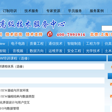
订制培训
技术服务
专家资源
学员服务
服务案例
iew
电子电路
质量工程
通信技术
智能制造
工程力学
仿真
智能
音视频
数据方向
运维开发
安全工程
光学技术
土木
IEW培训课程（选修）
培训课程体系（选修）
VIEW基础与开发环境
bVIEW编程结构与数据类型
化界面设计与用户交互
I/O与数据管理