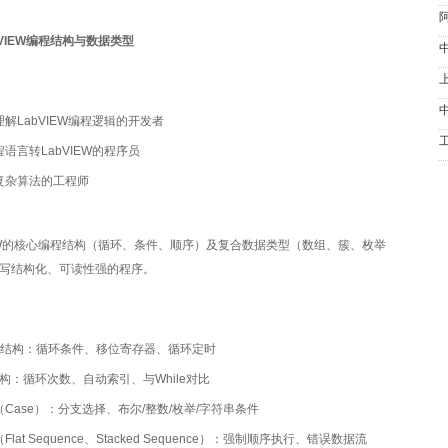
VIEW编程结构与数据类型
解LabVIEW编程逻辑的开发者
语言转LabVIEW的程序员
复杂算法的工程师
IEW的核心编程结构（循环、条件、顺序）及复合数据类型（数组、簇、枚举
写结构化、可读性强的程序。
循环结构：循环条件、移位寄存器、循环定时
结构：循环次数、自动索引、与While对比
Case）：分支选择、布尔/整数/枚举/字符串条件
lat Sequence、Stacked Sequence）：强制顺序执行、错误数据流