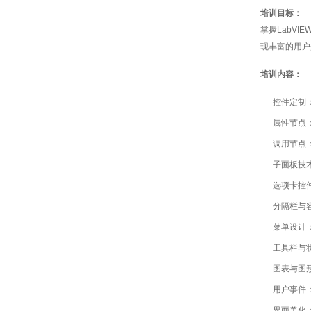
培训目标：
掌握LabV
现丰富的用户
培训内容：
控件定制
属性节点
调用节点
子面板技
选项卡控
分隔栏与
菜单设计
工具栏与
图表与图
用户事件
界面美化