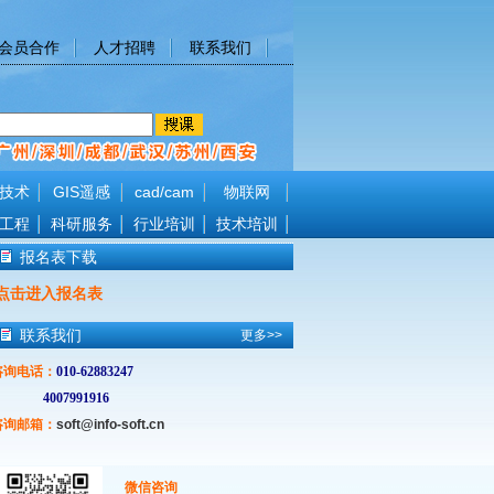
会员合作
人才招聘
联系我们
技术
GIS遥感
cad/cam
物联网
工程
科研服务
行业培训
技术培训
报名表下载
点击进入报名表
联系我们
更多>>
咨询电话
：
010-62883247
4007991916
咨询邮箱：
soft@info-soft.cn
微信咨询