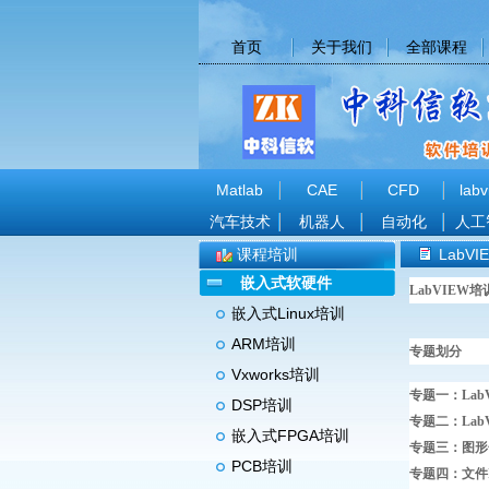
首页
关于我们
全部课程
Matlab
CAE
CFD
labv
汽车技术
机器人
自动化
人工
课程培训
LabV
嵌入式软硬件
LabVIEW
嵌入式Linux培训
ARM培训
专题划分
Vxworks培训
专题一：Lab
DSP培训
专题二：La
嵌入式FPGA培训
专题三：图形
PCB培训
专题四：文件