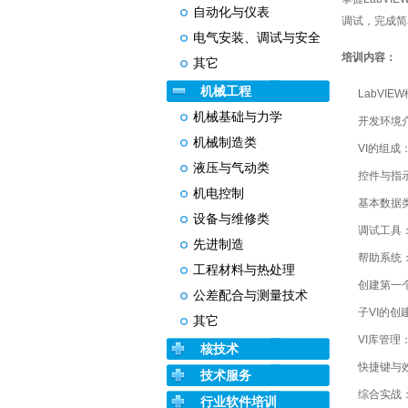
自动化与仪表
调试，完成简
电气安装、调试与安全
培训内容：
其它
机械工程
LabVI
机械基础与力学
开发环境
机械制造类
VI的组
液压与气动类
控件与指
机电控制
基本数据
设备与维修类
调试工具
先进制造
帮助系统
工程材料与热处理
创建第一
公差配合与测量技术
子VI的
其它
VI库管
核技术
快捷键与
技术服务
综合实战
行业软件培训