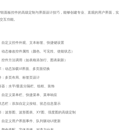
IEW前面板控件的高级定制与界面设计技巧，能够创建专业、直观的用户界面，实
交互功能。
：自定义控件外观、文本标签、快捷键设置
：动态修改控件属性（颜色、可见性、使能状态）
：控件方法调用（如表格添加行、图表刷新）
术：动态加载VI界面、多页面切换
件：多页布局、标签页设计
容器：水平/垂直分隔栏、组框、装饰
：自定义菜单栏、快捷菜单、菜单响应
状态栏：添加自定义按钮、状态信息显示
形：波形图、波形图表、XY图、强度图的高级定制
：自定义用户界面事件、队列驱动UI更新
：颜色搭配、字体选择、对齐与分布