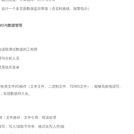
：设计一个多页面数据监控界面（含实时曲线、报警指示）
I/O与数据管理
与读取测试数据的工程师
理与分析人员
试系统开发者
IEW各类文件I/O操作（文本文件、二进制文件、TDMS文件），能够高效地读写、
，实现数据持久化。
O概述：文件路径、文件引用、错误处理
读写：写入/读取字符串、格式化写入/扫描