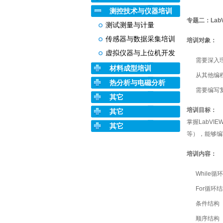
测控技术与仪器培训
专题二：Lab
测试测量与计量
传感器与数据采集培训
培训对象：
虚拟仪器与上位机开发
需要深入理
材料成型培训
从其他编程
热分析与电磁分析
需要编写
其它
培训目标：
其它
掌握LabV
其它
等），能够编
培训内容：
While
For循环
条件结构（
顺序结构（F