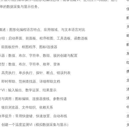
单的数据采集与显示任务。
EW概述：图形化编程语言特点、应用领域、与文本语言对比
I
介绍：启动界面、前面板、程序框图、工具选板、函数选板
成：前面板控件、框图程序、图标/连接器
示器：数值、布尔、字符串、数组、簇的创建与配置
类型：数值、布尔、字符串、枚举、变体
：高亮执行、单步执行、探针、断点、错误列表
：即时帮助、范例查找器、详细帮助文档
个VI：输入输出、数学运算、结果显示
创建与调用：图标编辑、连接器接线、参数传递
理：项目浏览器、文件组织、依赖关系
效率提升：常用快捷键、快速放置、自动布线
：创建一个温度监测VI（模拟数据采集与显示）