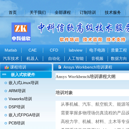
首页
关于我们
全部课程
订制培训
技术服务
Matlab
CAE
CFD
labview
电子电路
质量工程
汽车技术
机器人
自动化
人工智能
音视频
数据方向
课程培训
Ansys Workbench培训课程
嵌入式软硬件
Ansys Workbench培训课程大纲
嵌入式Linux培训
ARM培训
培训对象
Vxworks培训
从事机械、汽车、航空航天、能源等
DSP培训
需要掌握多物理场仿真流程的产品
嵌入式FPGA培训
高校力学、机械、材料、土木等专
PCB培训