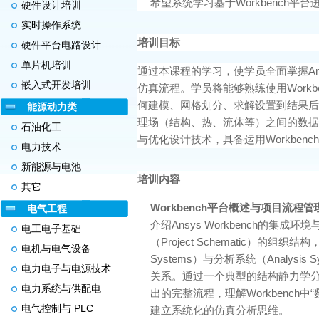
希望系统学习基于Workbench平
硬件设计培训
实时操作系统
培训目标
硬件平台电路设计
单片机培训
通过本课程的学习，使学员全面掌握Ansy
嵌入式开发培训
仿真流程。学员将能够熟练使用Workb
何建模、网格划分、求解设置到结果后
能源动力类
理场（结构、热、流体等）之间的数据
石油化工
与优化设计技术，具备运用Workben
电力技术
新能源与电池
培训内容
其它
Workbench平台概述与项目流程管
电气工程
介绍Ansys Workbench的集
电工电子基础
（Project Schematic）的组织结
电机与电气设备
Systems）与分析系统（Analysi
电力电子与电源技术
关系。通过一个典型的结构静力学
电力系统与供配电
出的完整流程，理解Workbench
电气控制与 PLC
建立系统化的仿真分析思维。