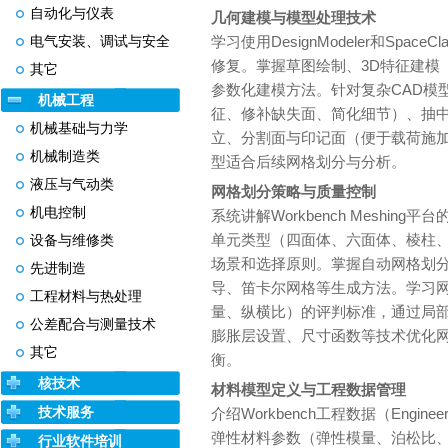
自动化与仪表
几何建模与模型处理技术
电气安装、调试与安全
学习使用DesignModeler和SpaceCl
修复。掌握草图绘制、3D特征建模
其它
参数化建模方法。针对复杂CAD模
机械工程
征、修补缺失面、简化细节）、抽中
机械基础与力学
立、分割面与印记面（便于载荷施
机械制造类
型适合后续网格划分与分析。
液压与气动类
网格划分策略与质量控制
机电控制
系统讲解Workbench Meshi
单元类型（四面体、六面体、棱柱
设备与维修类
场景和选择原则。掌握自动网格划
先进制造
导、笛卡尔网格等生成方法。学习
工程材料与热处理
量、纵横比）的评判标准，通过局
公差配合与测量技术
膨胀层设置、尺寸函数等技术优化
其它
衡。
核技术
材料模型定义与工程数据管理
技术服务
介绍Workbench工程数据（Engine
弹性材料参数（弹性模量、泊松比
行业软件培训