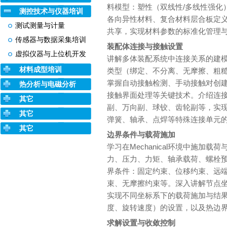
料模型：塑性（双线性/多线性强化
测控技术与仪器培训
各向异性材料、复合材料层合板定
测试测量与计量
共享，实现材料参数的标准化管理
传感器与数据采集培训
装配体连接与接触设置
虚拟仪器与上位机开发
讲解多体装配系统中连接关系的建模方法
材料成型培训
类型（绑定、不分离、无摩擦、粗
掌握自动接触检测、手动接触对创
热分析与电磁分析
接触界面处理等关键技术。介绍连接副
其它
副、万向副、球铰、齿轮副等，实
其它
弹簧、轴承、点焊等特殊连接单元
其它
边界条件与载荷施加
学习在Mechanical环境中施加
力、压力、力矩、轴承载荷、螺栓
界条件：固定约束、位移约束、远端
束、无摩擦约束等。深入讲解节点
实现不同坐标系下的载荷施加与结
度、旋转速度）的设置，以及热边
求解设置与收敛控制