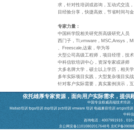
求，针对性培训或咨询，互动式交流，
目经验分享，快捷高效，节省时间与金
专家力量：
中国科学院相关研究所高级研究人员
西门子，TI,vmware，MSC,Ansys，MDI，M
、Freescale,达索，华为等
大型公司高级工程师，项目经理，技术
中科信软培训中心，资深专家或讲师
大多名牌大学，硕士以上学历，相关学
多年实际项目实践，大型复杂项目实战
针对客户实际需要，真实案例演示，互
依托雄厚专家资源，面向用户实际需求，提供
中国专业权威高端技术培训，
Matlab培训 fpga培训 dsp培训 pcb培训 vmware 培训 电磁兼容培训 arcgis培
中科
咨询电话：4007991916，010-628
京公网安备11010802017648号
京ICP备0908